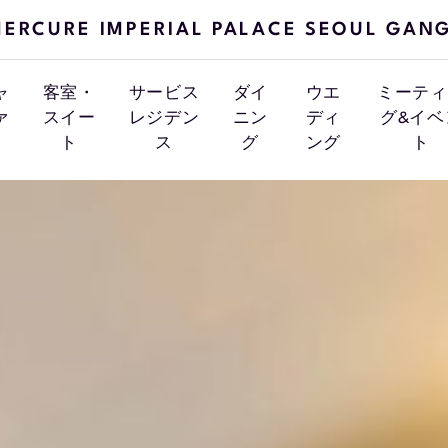
ERCURE IMPERIAL PALACE SEOUL GAN
ャ
客室・
サービス
ダイ
ウエ
ミーティ
ァ
スイー
レジデン
ニン
ディ
グ&イベ
ト
ス
グ
ング
ト