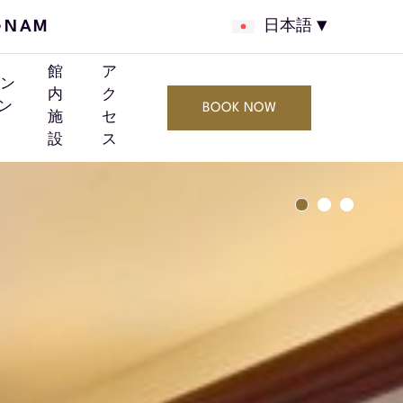
GNAM
日本語
館
ア
ン
内
ク
ン
BOOK NOW
施
セ
設
ス