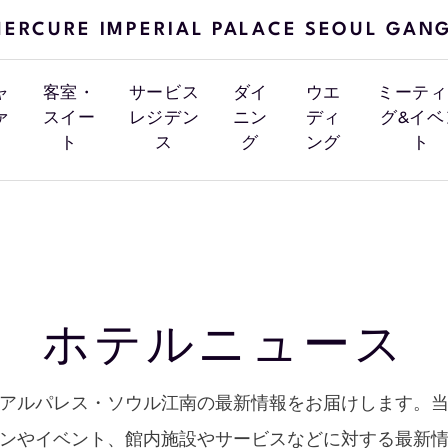
ERCURE IMPERIAL PALACE SEOUL GAN
ャ
客室・
サービス
ダイ
ウエ
ミーティ
ァ
スイー
レジデン
ニン
ディ
グ&イベ
ト
ス
グ
ング
ト
ホテルニュース
アルパレス・ソウル江南の最新情報をお届けします。
ンやイベント、館内施設やサービスなどに対する最新