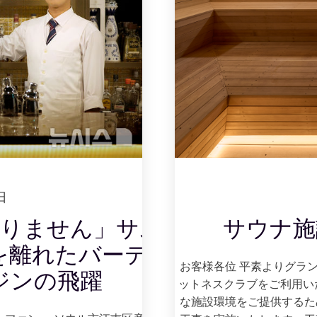
日
はありません」サム
サウナ施
を離れたバーテン
お客様各位 平素よりグラン
ジンの飛躍
ットネスクラブをご利用い
な施設環境をご提供するた