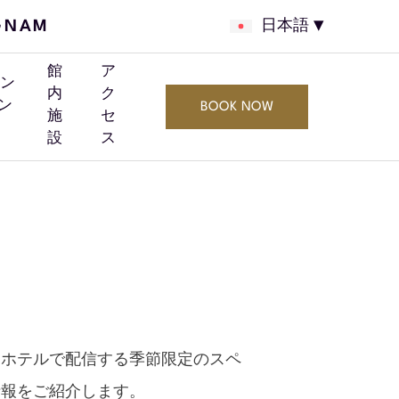
GNAM
日本語
館
ア
ン
内
ク
ン
BOOK NOW
施
セ
設
ス
当ホテルで配信する季節限定のスペ
情報をご紹介します。