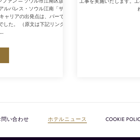
ンファン — ソウル市江南区彦州路
工事を実施いたします。工
リアルパレス・ソウル江南「ザ・バ
のキャリアの出発点は、バーでもホ
でした。 （原文は下記リンクより
…
お問い合わせ
ホテルニュース
COOKIE POLI