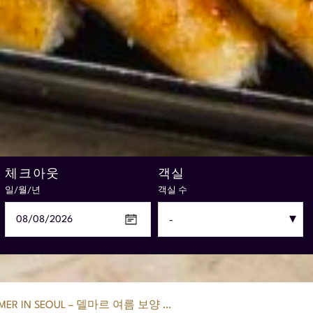
계약이 적용되는 비즈니스 고
체크아웃
객실
성인
성인
성인
객
접근 코드
아동
아동
아동
일/월/년
성인 인원
성인 인원
성인 인원
고객 코드(SC, AS 등)
객실 수
10자
아동 인원
아동 인원
아동 인원
MER IN SEOUL – 델마르 여름 보양 …