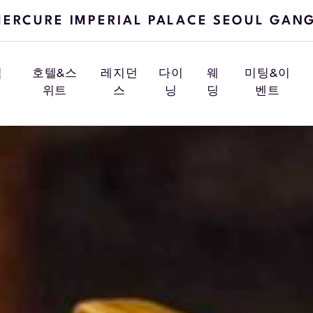
ERCURE IMPERIAL PALACE SEOUL GAN
셜
호텔&스
레지던
다이
웨
미팅&이
위트
스
닝
딩
벤트