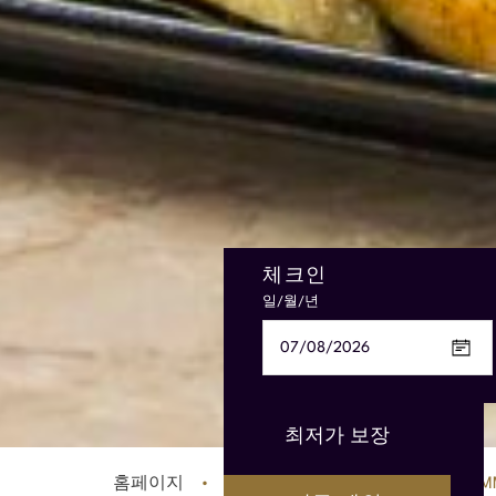
체크인
로열티 또는 구독 번호
일/월/년
카드 번호 16자리
객실 1
객실 2
객실 3
최저가 보장
아동 연령
아동 연령
아동 연령
홈페이지
SPECIAL OFFERS
GOLDEN SUM