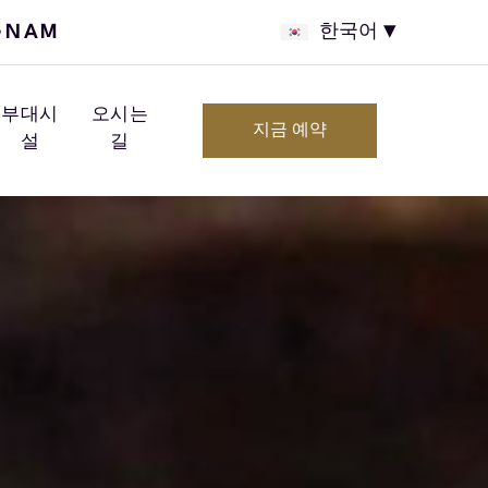
GNAM
한국어
부대시
오시는
지금 예약
설
길