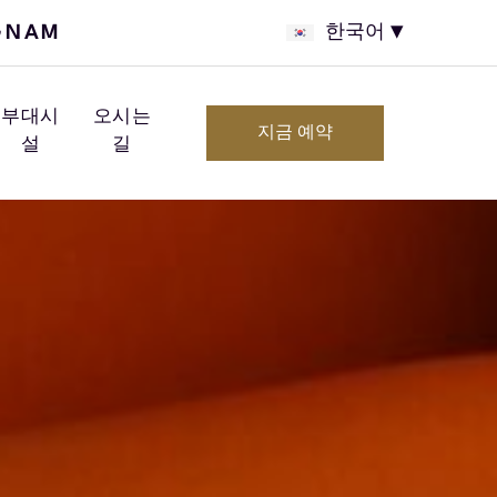
GNAM
한국어
부대시
오시는
지금 예약
설
길