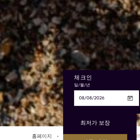
체크인
로열티 또는 구독 번호
일/월/년
카드 번호 16자리
객실 1
객실 2
객실 3
최저가 보장
아동 연령
아동 연령
아동 연령
홈페이지
SPECIAL OFFERS
골든 썸머 WI