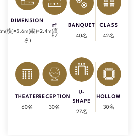
DIMENSION
㎡
BANQUET
CLASS
2m(横)×5.6m(縦)×2.4m(高
67
40名
42名
さ)
U-
THEATER
RECEPTION
HOLLOW
SHAPE
60名
30名
30名
27名