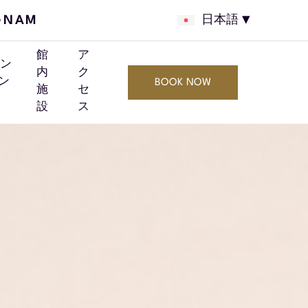
GNAM
日本語
館
ア
ン
内
ク
ン
BOOK NOW
施
セ
設
ス