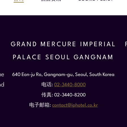
GRAND MERCURE IMPERIAL
PALACE SEOUL GANGNAM
he
640 Eon-ju Ro, Gangnam-gu, Seoul, South Korea
nd
电话
02-3440-8000
传真
02-3440-8200
电子邮箱
contact@iphotel.co.kr