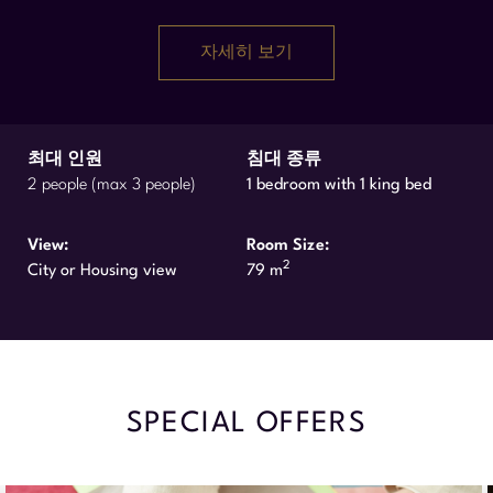
자세히 보기
최대 인원
침대 종류
2 people (max 3 people)
1 bedroom with 1 king bed
View:
Room Size:
2
City or Housing view
79 m
SPECIAL OFFERS