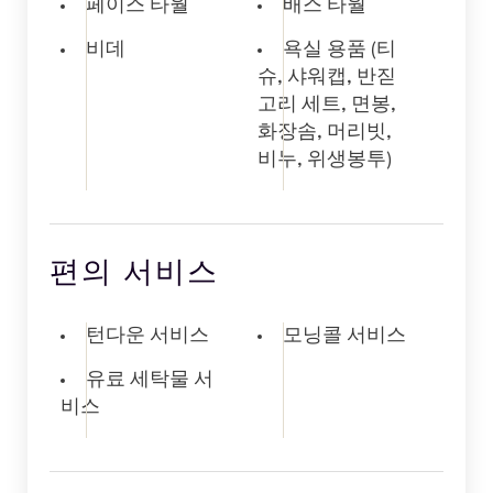
페이스 타월
배스 타월
비데
욕실 용품 (티
슈, 샤워캡, 반짇
고리 세트, 면봉,
화장솜, 머리빗,
비누, 위생봉투)
편의 서비스
턴다운 서비스
모닝콜 서비스
유료 세탁물 서
비스