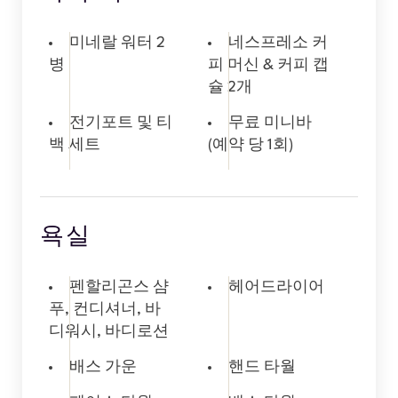
미네랄 워터 2
네스프레소 커
병
피 머신 & 커피 캡
슐 2개
전기포트 및 티
무료 미니바
백 세트
(예약 당 1회)
욕실
펜할리곤스 샴
헤어드라이어
푸, 컨디셔너, 바
디워시, 바디로션
배스 가운
핸드 타월