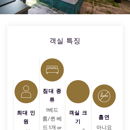
객실 특징
침대 종
류
1베드
최대 인
객실 크
흡연
룸/퀸 베
원
기
드 1개 or
아니요