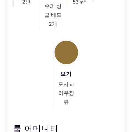
2
2인
53 m
수퍼 싱
글 베드
2개
보기
도시 or
하우징
뷰
룸 어메니티