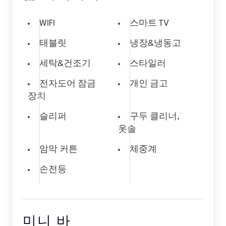
WIFI
스마트 TV
태블릿
냉장&냉동고
세탁&건조기
스타일러
전자도어 잠금
개인 금고
장치
슬리퍼
구두 클리너,
옷솔
암막 커튼
체중계
손전등
미니 바