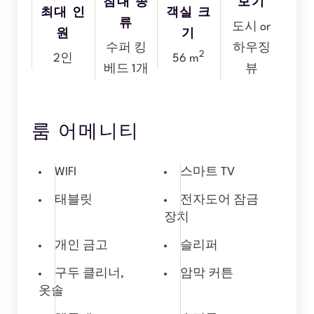
침대 종
보기
최대 인
객실 크
류
도시 or
원
기
수퍼 킹
하우징
2
2인
56 m
베드 1개
뷰
룸 어메니티
WIFI
스마트 TV
태블릿
전자도어 잠금
장치
개인 금고
슬리퍼
구두 클리너,
암막 커튼
옷솔