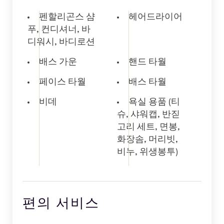
펜할리곤스 샴
헤어드라이어
푸, 컨디셔너, 바
디워시, 바디로션
배스 가운
핸드 타월
페이스 타월
배스 타월
비데
욕실 용품 (티
슈, 샤워캡, 반짇
고리 세트, 면봉,
화장솜, 머리빗,
비누, 위생봉투)
편의 서비스