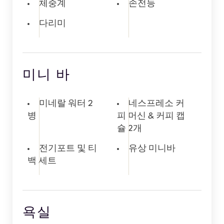
체중계
손전등
다리미
미니 바
미네랄 워터 2
네스프레소 커
병
피 머신 & 커피 캡
슐 2개
전기포트 및 티
유상 미니바
백 세트
욕실